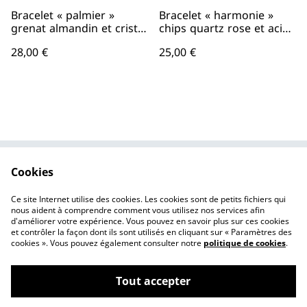
Bracelet « palmier »
Bracelet « harmonie »
grenat almandin et cristal
chips quartz rose et acier
de roche (acier
inoxydable
28,00 €
25,00 €
inoxydable doré)
Cookies
Contactez-nous
Conditions
Politique de
Politique de cookies
Ce site Internet utilise des cookies. Les cookies sont de petits fichiers qui
confidentialité
nous aident à comprendre comment vous utilisez nos services afin
d'améliorer votre expérience. Vous pouvez en savoir plus sur ces cookies
et contrôler la façon dont ils sont utilisés en cliquant sur « Paramètres des
cookies ». Vous pouvez également consulter notre
politique de cookies
.
Tout accepter
©
2026
Les Créations d'Alec