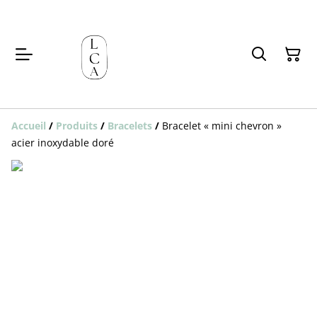
Accueil
/
Produits
/
Bracelets
/
Bracelet « mini chevron »
acier inoxydable doré