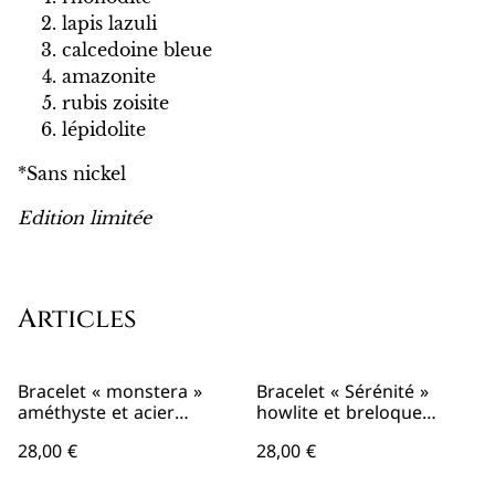
lapis lazuli
calcedoine bleue
amazonite
rubis zoisite
lépidolite
*Sans nickel
Edition limitée
Articles
Bracelet « monstera »
Bracelet « Sérénité »
améthyste et acier
howlite et breloque
inoxydable doré
astres en acier inoxydable
28,00 €
28,00 €
doré