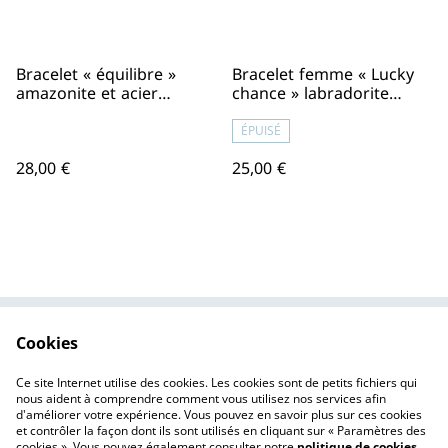
Bracelet « équilibre »
Bracelet femme « Lucky
amazonite et acier
chance » labradorite
inoxydable doré
(protection)
ÉPUISÉ
28,00 €
25,00 €
Cookies
Contactez-nous
Conditions
Politique de
Politique de cookies
Ce site Internet utilise des cookies. Les cookies sont de petits fichiers qui
confidentialité
nous aident à comprendre comment vous utilisez nos services afin
d'améliorer votre expérience. Vous pouvez en savoir plus sur ces cookies
et contrôler la façon dont ils sont utilisés en cliquant sur « Paramètres des
cookies ». Vous pouvez également consulter notre
politique de cookies
.