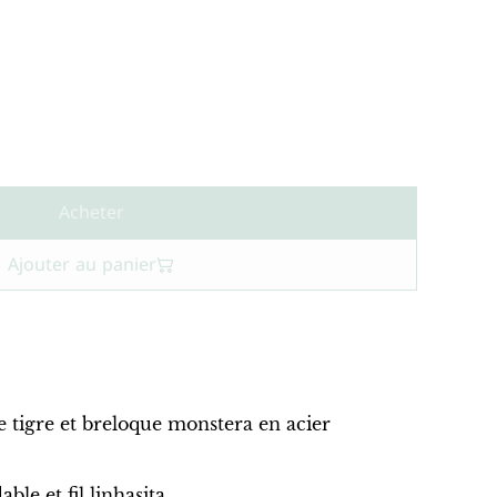
Acheter
Ajouter au panier
e tigre et breloque monstera en acier
ble et fil linhasita