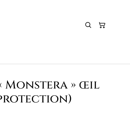
« Monstera » œil
(protection)