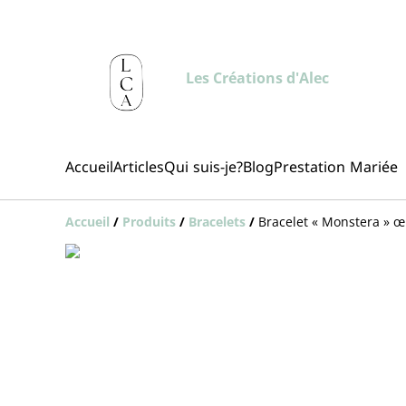
Les Créations d'Alec
Accueil
Articles
Qui suis-je?
Blog
Prestation Mariée
Accueil
/
Produits
/
Bracelets
/
Bracelet « Monstera » œi