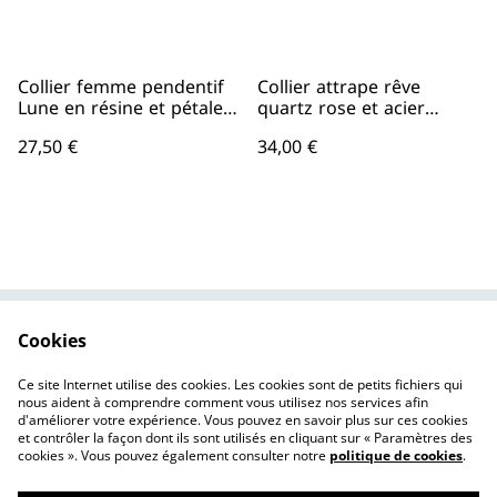
Collier femme pendentif
Collier attrape rêve
Lune en résine et pétales
quartz rose et acier
de gerbera acier
inoxydable doré
27,50 €
34,00 €
inoxydable
Cookies
Contactez-nous
Conditions
Politique de
Politique de cookies
Ce site Internet utilise des cookies. Les cookies sont de petits fichiers qui
confidentialité
nous aident à comprendre comment vous utilisez nos services afin
d'améliorer votre expérience. Vous pouvez en savoir plus sur ces cookies
et contrôler la façon dont ils sont utilisés en cliquant sur « Paramètres des
cookies ». Vous pouvez également consulter notre
politique de cookies
.